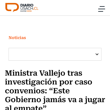
Click acá para ir directamente al contenido
Noticias
Investigación
Noticias
Cultura
Programas Radio y TV Usach
Ministra Vallejo tras
investigación por caso
convenios: “Este
Gobierno jamás va a jugar
al empate”