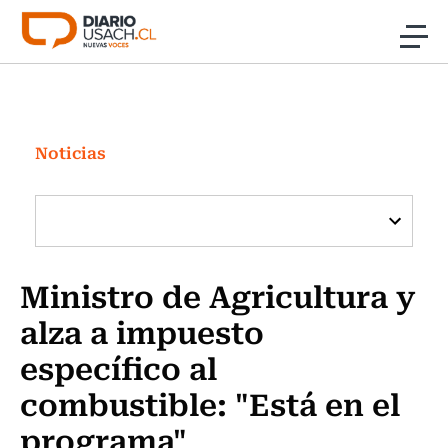
Click acá para ir directamente al contenido
Noticias
Investigación
Noticias
Cultura
Programas Radio y TV Usach
Ministro de Agricultura y
alza a impuesto
específico al
combustible: "Está en el
programa"