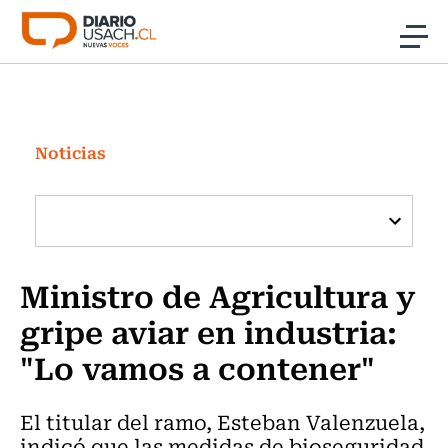
Click acá para ir directamente al contenido
Noticias
Investigación
Noticias
Cultura
Programas Radio y TV Usach
Ministro de Agricultura y
gripe aviar en industria:
"Lo vamos a contener"
El titular del ramo, Esteban Valenzuela,
indicó que las medidas de bioseguridad