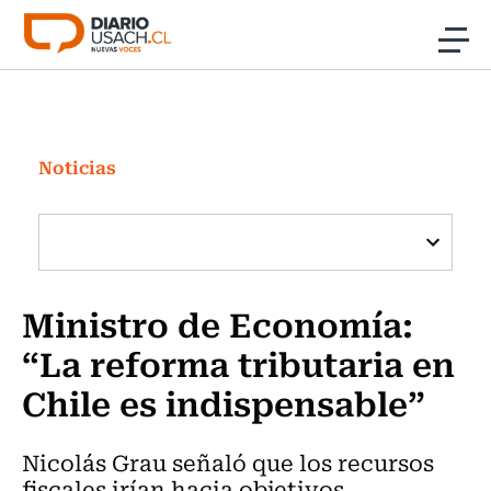
Click acá para ir directamente al contenido
Noticias
Investigación
Noticias
Cultura
Programas Radio y TV Usach
Ministro de Economía:
“La reforma tributaria en
Chile es indispensable”
Nicolás Grau señaló que los recursos
fiscales irían hacia objetivos