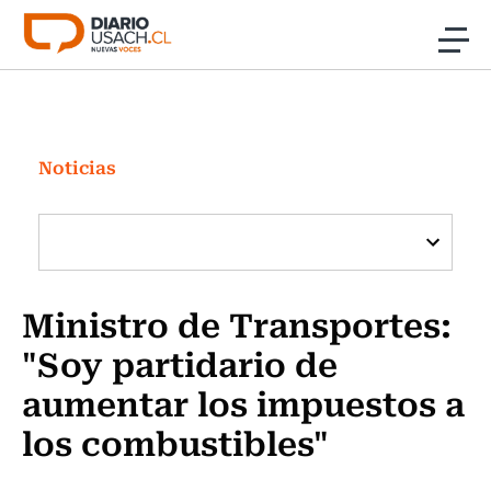
Click acá para ir directamente al contenido
Noticias
Investigación
Noticias
Cultura
Programas Radio y TV Usach
Ministro de Transportes:
"Soy partidario de
aumentar los impuestos a
los combustibles"