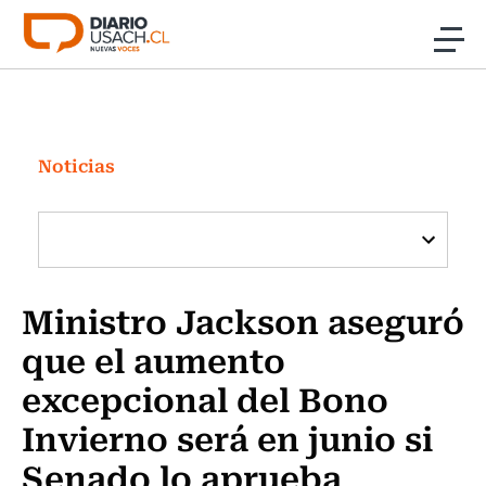
Click acá para ir directamente al contenido
Noticias
Investigación
Noticias
Cultura
Programas Radio y TV Usach
Ministro Jackson aseguró
que el aumento
excepcional del Bono
Invierno será en junio si
Senado lo aprueba