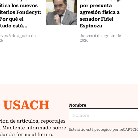
itica los nuevos
por presunta
iterios Fondecyt:
agresión física a
Por qué el
senador Fidel
tado está...
Espinoza
eves 6 de agosto de
Jueves 6 de agosto de
26
2026