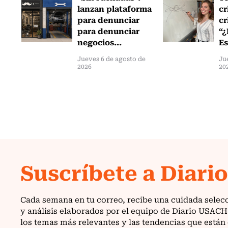
lanzan plataforma
cr
para denunciar
cr
para denunciar
“¿
negocios...
Es
Jueves 6 de agosto de
Ju
2026
20