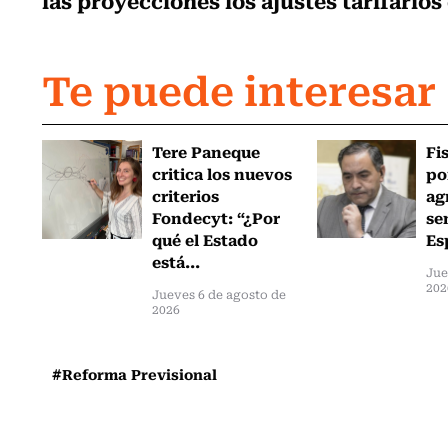
Te puede interesar
Tere Paneque
Fi
critica los nuevos
po
criterios
ag
Fondecyt: “¿Por
se
qué el Estado
Es
está...
Jue
202
Jueves 6 de agosto de
2026
#Reforma Previsional