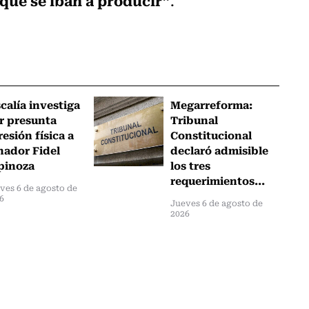
.
scalía investiga
Megarreforma:
r presunta
Tribunal
resión física a
Constitucional
nador Fidel
declaró admisible
pinoza
los tres
requerimientos...
ves 6 de agosto de
6
Jueves 6 de agosto de
2026