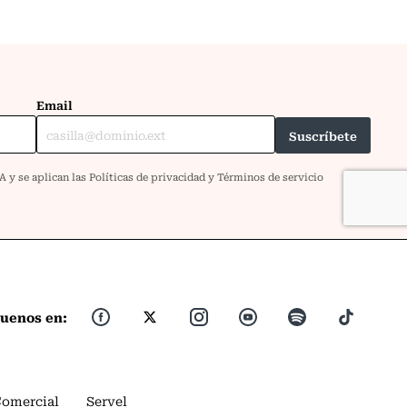
guenos en:
Comercial
Servel