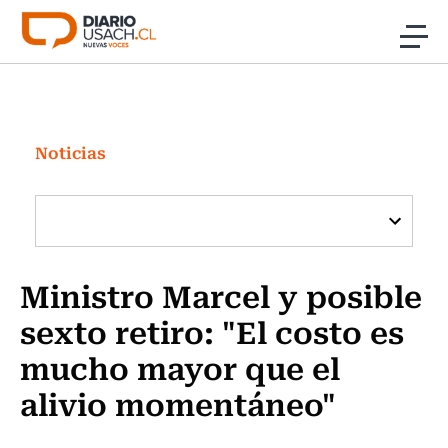
Click acá para ir directamente al contenido
Noticias
Investigación
Noticias
Cultura
Programas Radio y TV Usach
Ministro Marcel y posible
sexto retiro: "El costo es
mucho mayor que el
alivio momentáneo"