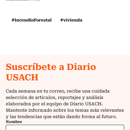
#IncendioForestal
#vivienda