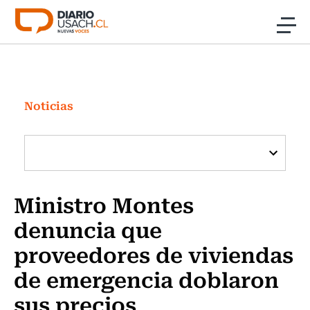
Click acá para ir directamente al contenido
Noticias
Investigación
Noticias
Cultura
Programas Radio y TV Usach
Ministro Montes
denuncia que
proveedores de viviendas
de emergencia doblaron
sus precios