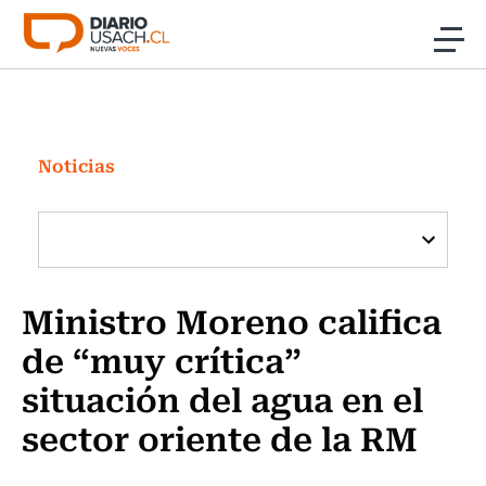
Click acá para ir directamente al contenido
Noticias
Investigación
Noticias
Cultura
Programas Radio y TV Usach
Ministro Moreno califica
de “muy crítica”
situación del agua en el
sector oriente de la RM