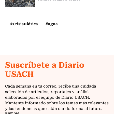
#CrisisHídrica
#agua