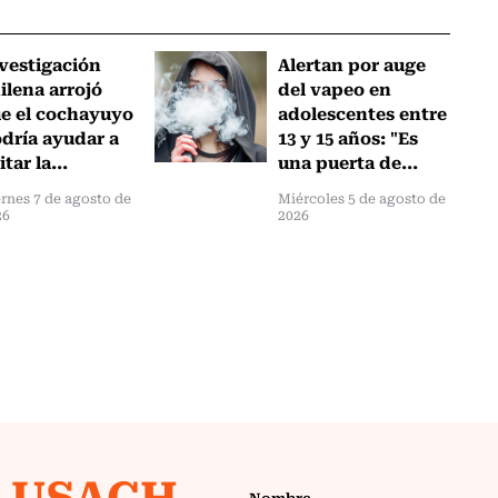
vestigación
Alertan por auge
ilena arrojó
del vapeo en
e el cochayuyo
adolescentes entre
dría ayudar a
13 y 15 años: "Es
itar la...
una puerta de...
rnes 7 de agosto de
Miércoles 5 de agosto de
26
2026