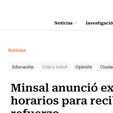
Click acá para ir directamente al contenido
Noticias
Investigaci
Noticias
Educación
Vida y Salud
Opinión
Ciuda
Minsal anunció e
horarios para rec
refuerzo