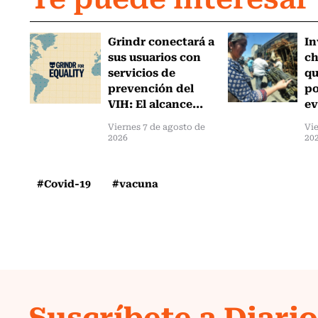
Grindr conectará a
In
sus usuarios con
ch
servicios de
qu
prevención del
po
VIH: El alcance...
ev
Viernes 7 de agosto de
Vie
2026
20
#Covid-19
#vacuna