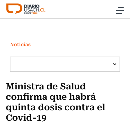
Click acá para ir directamente al contenido
Noticias
Investigación
Noticias
Cultura
Programas Radio y TV Usach
Ministra de Salud
confirma que habrá
quinta dosis contra el
Covid-19