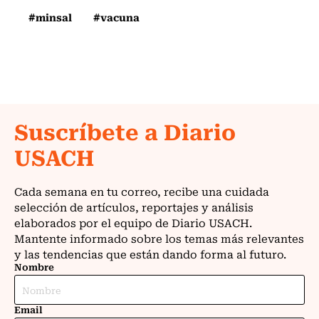
#minsal
#vacuna