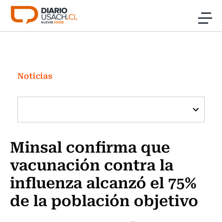
Click acá para ir directamente al contenido
Noticias
Investigación
Noticias
Cultura
Programas Radio y TV Usach
Minsal confirma que
vacunación contra la
influenza alcanzó el 75%
de la población objetivo