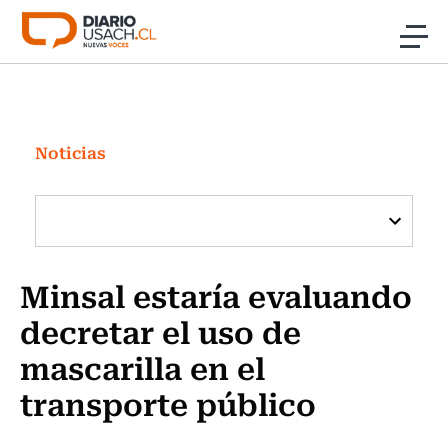
Click acá para ir directamente al contenido
Noticias
Investigación
Noticias
Cultura
Programas Radio y TV Usach
Minsal estaría evaluando
decretar el uso de
mascarilla en el
transporte público