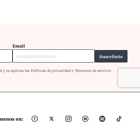
guenos en: