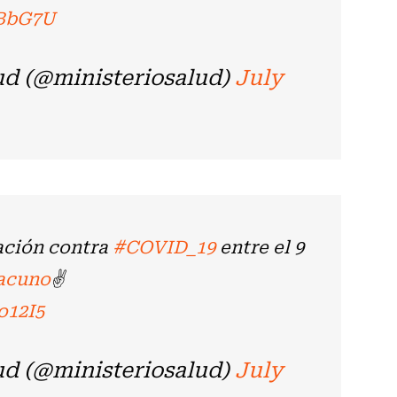
FBbG7U
ud (@ministeriosalud)
July
ación contra
#COVID_19
entre el 9
acuno
✌️
o12I5
ud (@ministeriosalud)
July