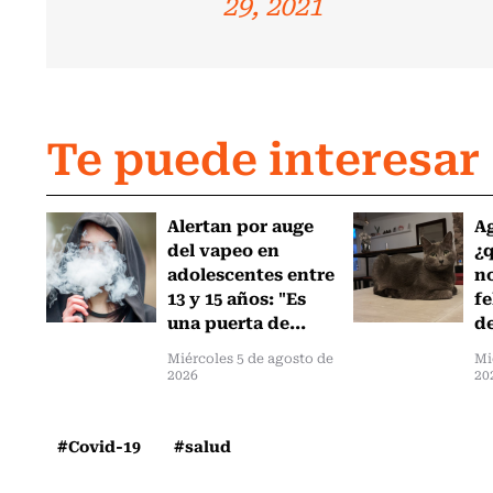
29, 2021
Te puede interesar
Alertan por auge
Ag
del vapeo en
¿
adolescentes entre
no
13 y 15 años: "Es
fe
una puerta de...
de
Miércoles 5 de agosto de
Mi
2026
20
#Covid-19
#salud