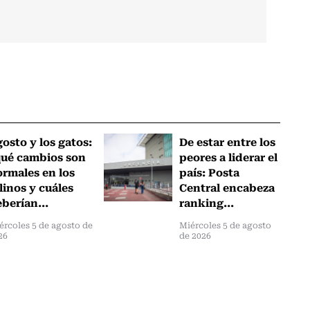
osto y los gatos:
De estar entre los
qué cambios son
peores a liderar el
rmales en los
país: Posta
linos y cuáles
Central encabeza
berían...
ranking...
ércoles 5 de agosto de
Miércoles 5 de agosto
26
de 2026