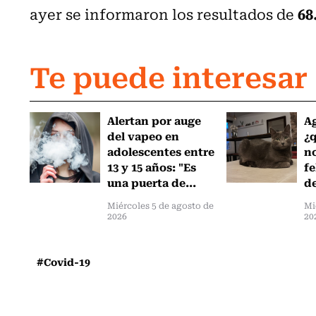
68
ayer se informaron los resultados de
Te puede interesar
Alertan por auge
Ag
del vapeo en
¿
adolescentes entre
no
13 y 15 años: "Es
fe
una puerta de...
de
Miércoles 5 de agosto de
Mi
2026
20
#Covid-19