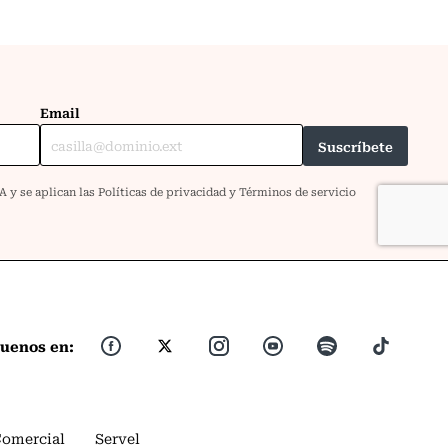
guenos en:
Comercial
Servel