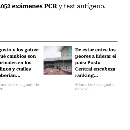
.052 exámenes PCR
y test antígeno.
osto y los gatos:
De estar entre los
qué cambios son
peores a liderar el
rmales en los
país: Posta
linos y cuáles
Central encabeza
berían...
ranking...
ércoles 5 de agosto de
Miércoles 5 de agosto
26
de 2026