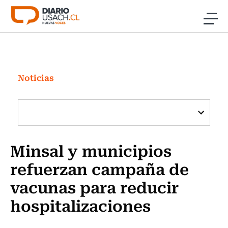
Click acá para ir directamente al contenido
Noticias
Investigación
Noticias
Cultura
Programas Radio y TV Usach
Minsal y municipios
refuerzan campaña de
vacunas para reducir
hospitalizaciones