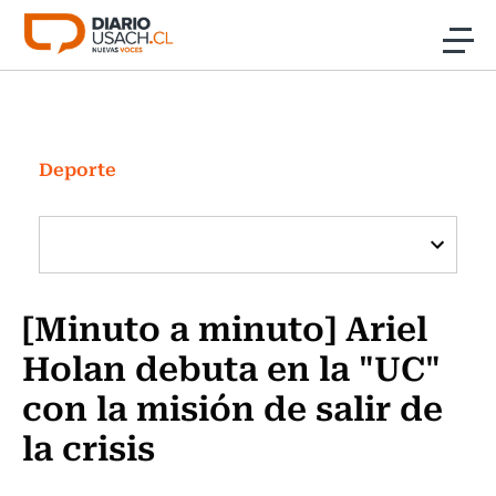
Click acá para ir directamente al contenido
Noticias
Investigación
Deporte
Cultura
Programas Radio y TV Usach
[Minuto a minuto] Ariel
Holan debuta en la "UC"
con la misión de salir de
la crisis