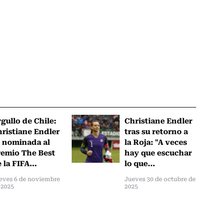
gullo de Chile:
Christiane Endler
ristiane Endler
tras su retorno a
 nominada al
la Roja: "A veces
emio The Best
hay que escuchar
 la FIFA...
lo que...
eves 6 de noviembre
Jueves 30 de octubre de
 2025
2025