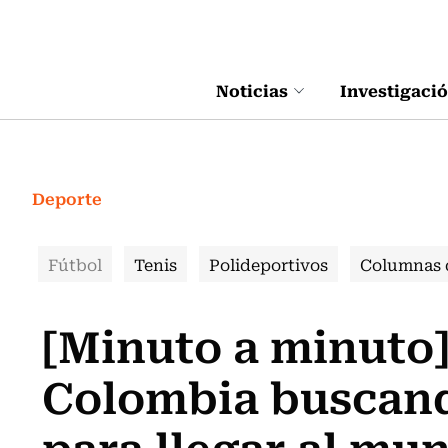
Click acá para ir directamente al contenido
Noticias
Investigaci
Deporte
Fútbol
Tenis
Polideportivos
Columnas 
[Minuto a minuto]
Colombia buscand
para llegar al mun