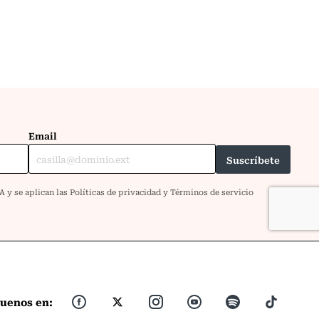
guenos en: