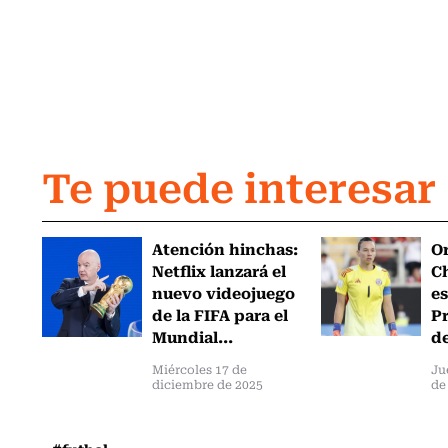
Te puede interesar
Atención hinchas:
Or
Netflix lanzará el
Ch
nuevo videojuego
es
de la FIFA para el
Pr
Mundial...
de
Miércoles 17 de
Ju
diciembre de 2025
de