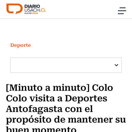
Click acá para ir directamente al contenido
Noticias
Investigación
Deporte
Cultura
Programas Radio y TV Usach
[Minuto a minuto] Colo
Colo visita a Deportes
Antofagasta con el
propósito de mantener su
buen momento