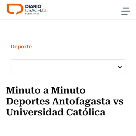
Click acá para ir directamente al contenido
Noticias
Investigación
Deporte
Cultura
Programas Radio y TV Usach
Minuto a Minuto
Deportes Antofagasta vs
Universidad Católica