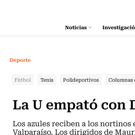
Click acá para ir directamente al contenido
Noticias
Investigaci
Deporte
Fútbol
Tenis
Polideportivos
Columnas 
La U empató con 
Los azules reciben a los nortinos 
Valparaíso. Los dirigidos de Maur