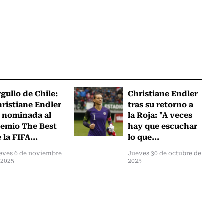
gullo de Chile:
Christiane Endler
ristiane Endler
tras su retorno a
 nominada al
la Roja: "A veces
emio The Best
hay que escuchar
 la FIFA...
lo que...
eves 6 de noviembre
Jueves 30 de octubre de
 2025
2025