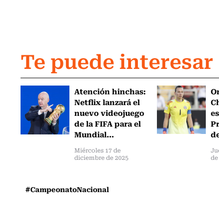
Te puede interesar
Atención hinchas:
Or
Netflix lanzará el
Ch
nuevo videojuego
es
de la FIFA para el
Pr
Mundial...
de
Miércoles 17 de
Ju
diciembre de 2025
de
#CampeonatoNacional