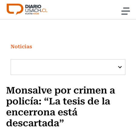
Click acá para ir directamente al contenido
Noticias
Investigación
Noticias
Cultura
Programas Radio y TV Usach
Monsalve por crimen a
policía: “La tesis de la
encerrona está
descartada”