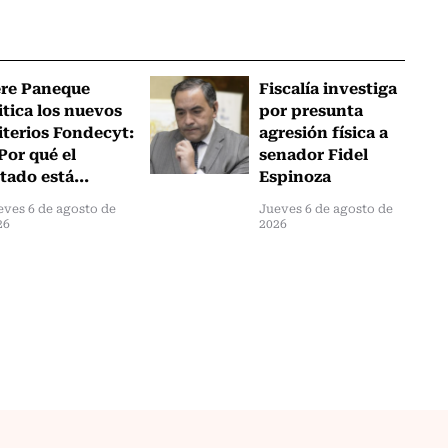
ere Paneque
Fiscalía investiga
itica los nuevos
por presunta
iterios Fondecyt:
agresión física a
Por qué el
senador Fidel
tado está...
Espinoza
eves 6 de agosto de
Jueves 6 de agosto de
26
2026