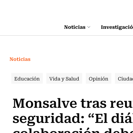
Click acá para ir directamente al contenido
Noticias
Investigaci
Noticias
Educación
Vida y Salud
Opinión
Ciuda
Monsalve tras re
seguridad: “El diá
colaboración deb