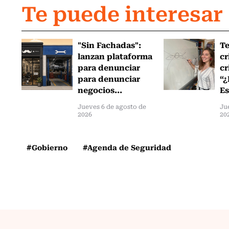
Te puede interesar
"Sin Fachadas":
T
lanzan plataforma
cr
para denunciar
cr
para denunciar
“¿
negocios...
Es
Jueves 6 de agosto de
Ju
2026
20
#Gobierno
#Agenda de Seguridad