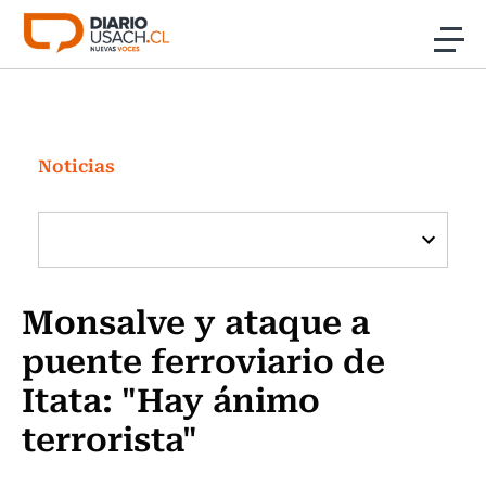
Click acá para ir directamente al contenido
Noticias
Investigación
Noticias
Cultura
Programas Radio y TV Usach
Monsalve y ataque a
puente ferroviario de
Itata: "Hay ánimo
terrorista"