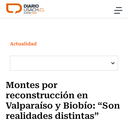
Click acá para ir directamente al contenido
Noticias
Investigación
Actualidad
Cultura
Programas Radio y TV Usach
Montes por
reconstrucción en
Valparaíso y Biobío: “Son
realidades distintas”