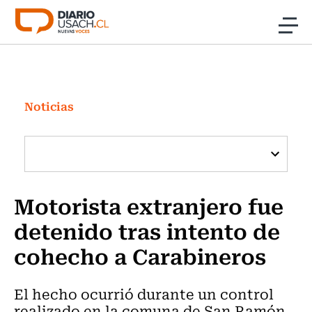
Click acá para ir directamente al contenido
Noticias
Investigación
Noticias
Cultura
Programas Radio y TV Usach
Motorista extranjero fue
detenido tras intento de
cohecho a Carabineros
El hecho ocurrió durante un control
realizado en la comuna de San Ramón.