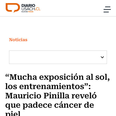
Click acá para ir directamente al contenido
Noticias
Investigación
Noticias
Cultura
Programas Radio y TV Usach
“Mucha exposición al sol,
los entrenamientos”:
Mauricio Pinilla reveló
que padece cáncer de
piel