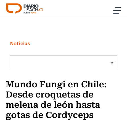
Click acá para ir directamente al contenido
Noticias
Investigación
Noticias
Cultura
Programas Radio y TV Usach
Mundo Fungi en Chile:
Desde croquetas de
melena de león hasta
gotas de Cordyceps