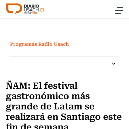
Click acá para ir directamente al contenido
Noticias
Investigación
Programas Radio Usach
Cultura
Programas Radio y TV Usach
ÑAM: El festival
gastronómico más
grande de Latam se
realizará en Santiago este
fin de semana