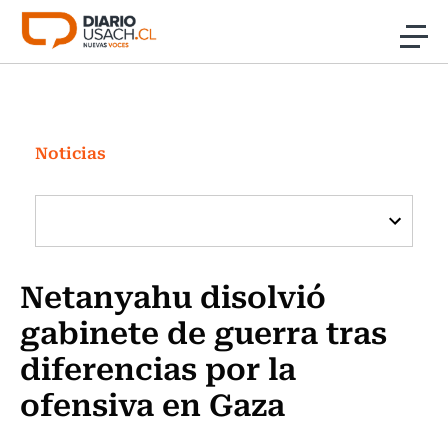
Click acá para ir directamente al contenido
Noticias
Investigación
Noticias
Cultura
Programas Radio y TV Usach
Netanyahu disolvió
gabinete de guerra tras
diferencias por la
ofensiva en Gaza