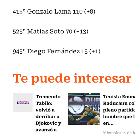
413° Gonzalo Lama 110 (+8)
523° Matías Soto 70 (+13)
945° Diego Fernández 15 (+1)
Te puede interesar
Tremendo
Tenista Emm
Tabilo:
Raducanu co
volvió a
pleno partido
derribar a
hombre que l
Djokovic y
en...
avanzó a
Miércoles 19 de f