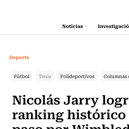
Click acá para ir directamente al contenido
Noticias
Investigaci
Deporte
Fútbol
Tenis
Polideportivos
Columnas 
Nicolás Jarry log
ranking histórico 
paso por Wimble