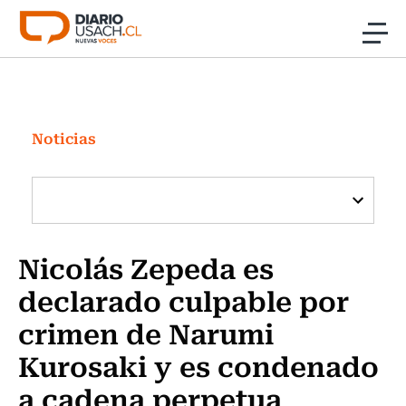
Click acá para ir directamente al contenido
Noticias
Investigación
Noticias
Cultura
Programas Radio y TV Usach
Nicolás Zepeda es
declarado culpable por
crimen de Narumi
Kurosaki y es condenado
a cadena perpetua