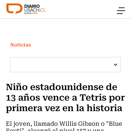
Click acá para ir directamente al contenido
Noticias
Investigación
Noticias
Cultura
Programas Radio y TV Usach
Niño estadounidense de
13 años vence a Tetris por
primera vez en la historia
El joven, llamado Willis Gibson o "Blue
Scuti", alcanzó el nivel 157 y una