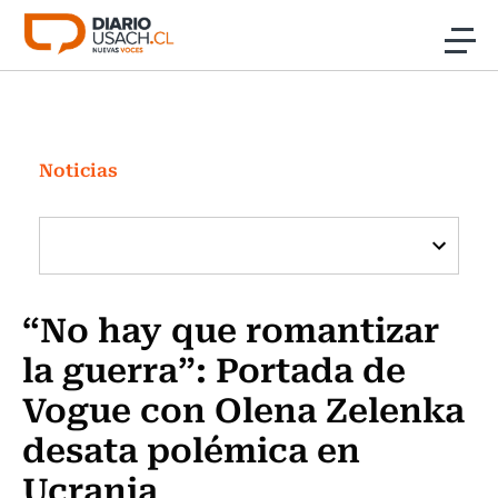
Click acá para ir directamente al contenido
Noticias
Investigación
Noticias
Cultura
Programas Radio y TV Usach
“No hay que romantizar
la guerra”: Portada de
Vogue con Olena Zelenka
desata polémica en
Ucrania