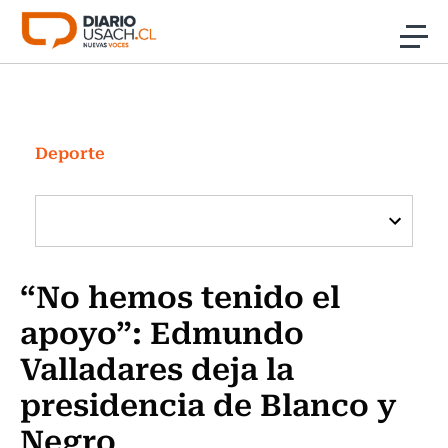
Click acá para ir directamente al contenido
Noticias
Investigación
Deporte
Cultura
Programas Radio y TV Usach
“No hemos tenido el
apoyo”: Edmundo
Valladares deja la
presidencia de Blanco y
Negro