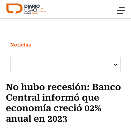
Click acá para ir directamente al contenido
Noticias
Investigación
Noticias
Cultura
Programas Radio y TV Usach
No hubo recesión: Banco
Central informó que
economía creció 02%
anual en 2023