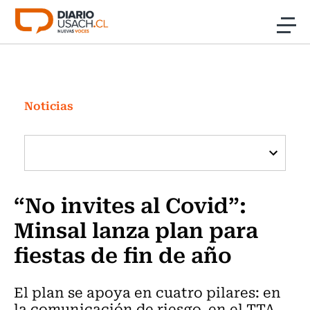
Click acá para ir directamente al contenido
Noticias
Investigación
Noticias
Cultura
Programas Radio y TV Usach
“No invites al Covid”:
Minsal lanza plan para
fiestas de fin de año
El plan se apoya en cuatro pilares: en
la comunicación de riesgo, en el TTA,