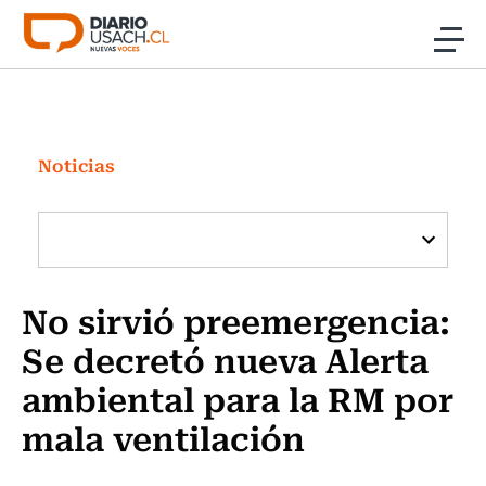
Click acá para ir directamente al contenido
Noticias
Investigación
Noticias
Cultura
Programas Radio y TV Usach
No sirvió preemergencia:
Se decretó nueva Alerta
ambiental para la RM por
mala ventilación