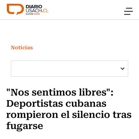
Click acá para ir directamente al contenido
Noticias
Investigación
Noticias
Cultura
Programas Radio y TV Usach
"Nos sentimos libres":
Deportistas cubanas
rompieron el silencio tras
fugarse