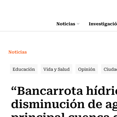
Click acá para ir directamente al contenido
Noticias
Investigaci
Noticias
Educación
Vida y Salud
Opinión
Ciuda
“Bancarrota hídri
disminución de ag
principal cuenca 