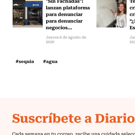
"Sin Fachadas":
T
lanzan plataforma
cr
para denunciar
cr
para denunciar
“¿
negocios...
Es
Jueves 6 de agosto de
Ju
2026
20
#sequia
#agua