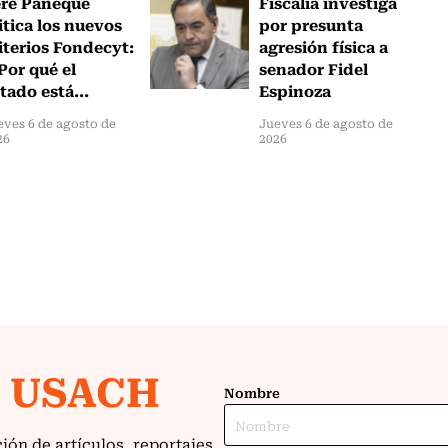
ere Paneque
Fiscalía investiga
itica los nuevos
por presunta
iterios Fondecyt:
agresión física a
Por qué el
senador Fidel
tado está...
Espinoza
eves 6 de agosto de
Jueves 6 de agosto de
26
2026