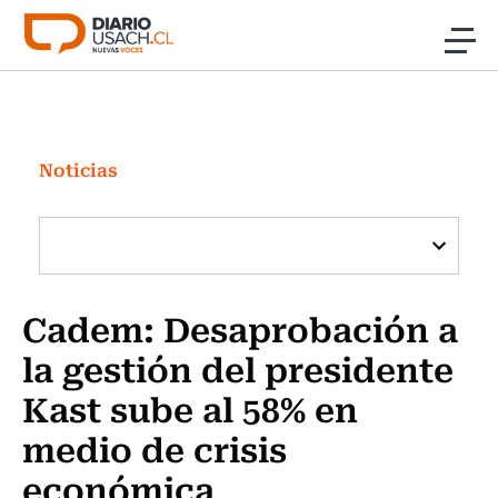
Click acá para ir directamente al contenido
Noticias
Investigación
Noticias
Cultura
Programas Radio y TV Usach
Cadem: Desaprobación a
la gestión del presidente
Kast sube al 58% en
medio de crisis
económica