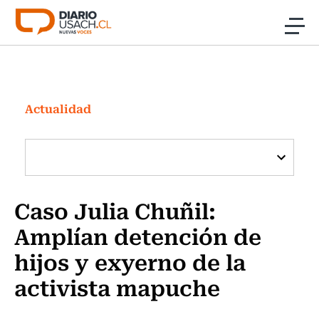
Click acá para ir directamente al contenido
Noticias
Investigación
Actualidad
Cultura
Programas Radio y TV Usach
Caso Julia Chuñil:
Amplían detención de
hijos y exyerno de la
activista mapuche