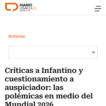
Click acá para ir directamente al contenido
Noticias
Investigación
Noticias
Cultura
Programas Radio y TV Usach
Críticas a Infantino y
cuestionamiento a
auspiciador: las
polémicas en medio del
Mundial 2026