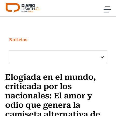
Click acá para ir directamente al contenido
Noticias
Investigación
Noticias
Cultura
Programas Radio y TV Usach
Elogiada en el mundo,
criticada por los
nacionales: El amor y
odio que genera la
camiseta alternativa de