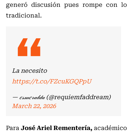
generó discusión pues rompe con lo
tradicional.
La necesito
https://t.co/FZcuKGQPpU
— 𝑒𝓈𝓂𝑒𝓇𝒶𝓁𝒹𝒶 (@requiemfaddream)
March 22, 2026
José Ariel Rementería,
Para
académico