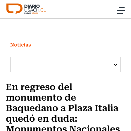
Click acá para ir directamente al contenido
Noticias
Investigación
Noticias
Cultura
Programas Radio y TV Usach
En regreso del
monumento de
Baquedano a Plaza Italia
quedó en duda:
Monumentos Nacionales