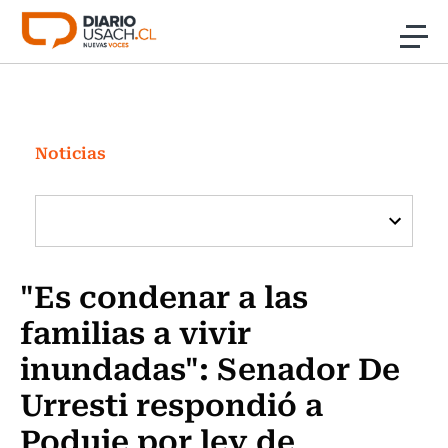
Click acá para ir directamente al contenido
Noticias
Investigación
Noticias
Cultura
Programas Radio y TV Usach
"Es condenar a las
familias a vivir
inundadas": Senador De
Urresti respondió a
Poduje por ley de