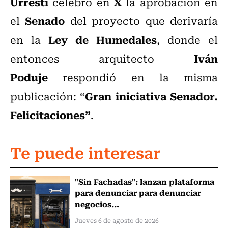
Urresti
X
celebró en
la aprobación en
Senado
el
del proyecto que derivaría
Ley de Humedales
en la
, donde el
Iván
entonces arquitecto
Poduje
respondió en la misma
Gran iniciativa Senador.
publicación: “
Felicitaciones”
.
Te puede interesar
"Sin Fachadas": lanzan plataforma
para denunciar para denunciar
negocios...
Jueves 6 de agosto de 2026