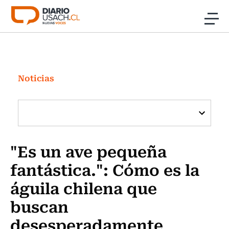
Click acá para ir directamente al contenido
Noticias
Investigación
Noticias
Cultura
Programas Radio y TV Usach
"Es un ave pequeña
fantástica.": Cómo es la
águila chilena que
buscan
desesperadamente