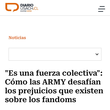
Click acá para ir directamente al contenido
Noticias
Investigación
Noticias
Cultura
Programas Radio y TV Usach
"Es una fuerza colectiva":
Cómo las ARMY desafían
los prejuicios que existen
sobre los fandoms